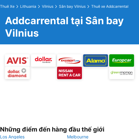
Thuê Xe
Lithuania
Vilnius
Sân bay Vilnius
Thuê xe Addcarrental
Addcarrental tại Sân bay
Vilnius
Những điểm đến hàng đầu thế giới
Los Angeles
Melbourne