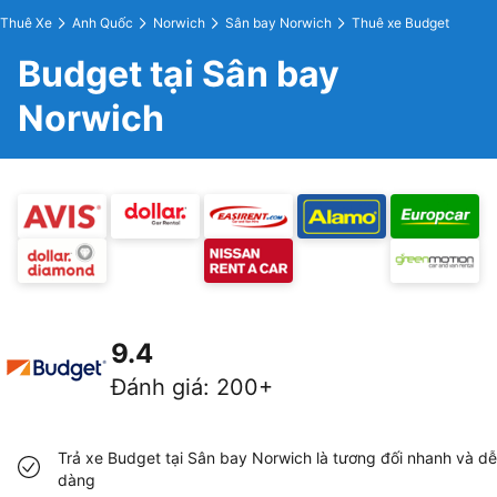
Thuê Xe
Anh Quốc
Norwich
Sân bay Norwich
Thuê xe Budget
Budget tại Sân bay
Norwich
9.4
Đánh giá
:
200+
Trả xe Budget tại Sân bay Norwich là tương đối nhanh và dễ
dàng