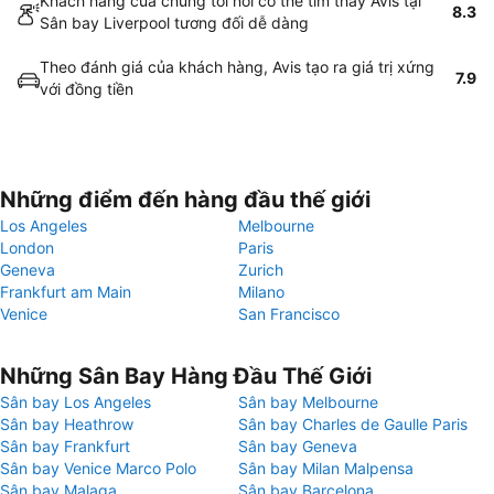
Khách hàng của chúng tôi nói có thể tìm thấy Avis tại
8.3
Sân bay Liverpool tương đối dễ dàng
Theo đánh giá của khách hàng, Avis tạo ra giá trị xứng
7.9
với đồng tiền
Những điểm đến hàng đầu thế giới
Los Angeles
Melbourne
London
Paris
Geneva
Zurich
Frankfurt am Main
Milano
Venice
San Francisco
Những Sân Bay Hàng Đầu Thế Giới
Sân bay Los Angeles
Sân bay Melbourne
Sân bay Heathrow
Sân bay Charles de Gaulle Paris
Sân bay Frankfurt
Sân bay Geneva
Sân bay Venice Marco Polo
Sân bay Milan Malpensa
Sân bay Malaga
Sân bay Barcelona