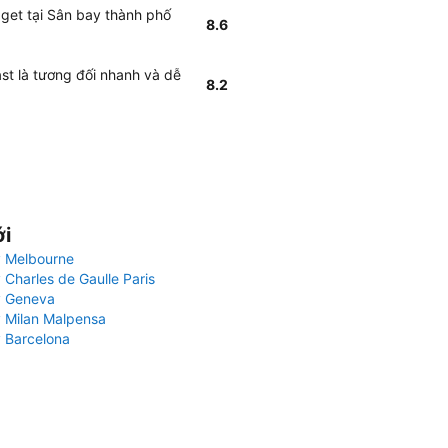
get tại Sân bay thành phố
8.6
st là tương đối nhanh và dễ
8.2
ới
 Melbourne
 Charles de Gaulle Paris
y Geneva
 Milan Malpensa
 Barcelona