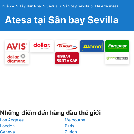
Thuê Xe
Tây Ban Nha
Sevilla
Sân bay Sevilla
Thuê xe Atesa
Atesa tại Sân bay Sevilla
Những điểm đến hàng đầu thế giới
Los Angeles
Melbourne
London
Paris
Geneva
Zurich