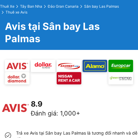
Thuê Xe
Tây Ban Nha
Đảo Gran Canaria
Sân bay Las Palmas
Thuê xe Avis
Avis tại Sân bay Las
Palmas
8.9
Đánh giá
:
1,000+
Trả xe Avis tại Sân bay Las Palmas là tương đối nhanh và dễ