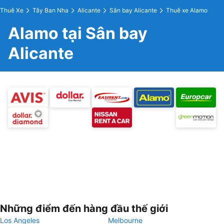
Thuê Xe
Tây Ban Nha
Alicante
Sân bay Alicante
Thuê xe Alamo
Alamo tại Sân bay
Alicante
Những điểm đến hàng đầu thế giới
Los Angeles
Melbourne