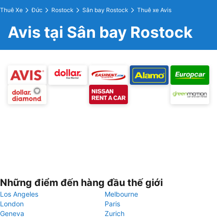
Thuê Xe
Đức
Rostock
Sân bay Rostock
Thuê xe Avis
Avis tại Sân bay Rostock
Những điểm đến hàng đầu thế giới
Los Angeles
Melbourne
London
Paris
Geneva
Zurich