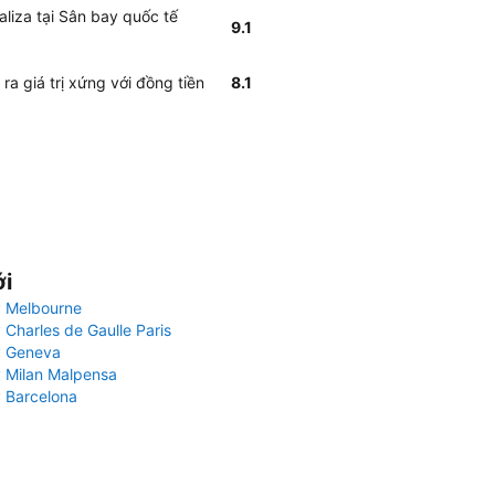
liza tại Sân bay quốc tế
9.1
ra giá trị xứng với đồng tiền
8.1
ới
 Melbourne
 Charles de Gaulle Paris
y Geneva
 Milan Malpensa
 Barcelona