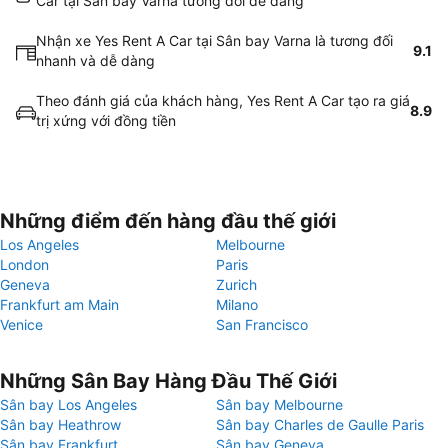
Car tại Sân bay Varna tương đối dễ dàng
Nhận xe Yes Rent A Car tại Sân bay Varna là tương đối
9.1
nhanh và dễ dàng
Theo đánh giá của khách hàng, Yes Rent A Car tạo ra giá
8.9
trị xứng với đồng tiền
Những điểm đến hàng đầu thế giới
Los Angeles
Melbourne
London
Paris
Geneva
Zurich
Frankfurt am Main
Milano
Venice
San Francisco
Những Sân Bay Hàng Đầu Thế Giới
Sân bay Los Angeles
Sân bay Melbourne
Sân bay Heathrow
Sân bay Charles de Gaulle Paris
Sân bay Frankfurt
Sân bay Geneva