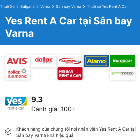
Thuê Xe
Bulgaria
Varna
Sân bay Varna
Thuê xe Yes Rent A Car
Yes Rent A Car tại Sân bay
Varna
9.3
Đánh giá
:
100+
Khách hàng của chúng tôi nói nhân viên Yes Rent A Car tại
Sân bay Varna khá hiệu quả