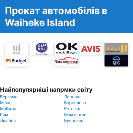
Прокат автомобілів в
Waiheke Island
Найпопулярніші напрмки світу
Бергамо
Ларнака
Мілан
Барселона
Mallorca
Катовіце
Ром
Меммінген
Лісабон
Будапешт