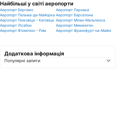
Найбільші у світі аеропорти
Аеропорт Бергамо
Аеропорт Ларнака
Аеропорт Пальма-де-Майорка
Аеропорт Барселона
Аеропорт Пижовіце – Катовіце
Аеропорт Мілан-Мальпенса
Аеропорт Лісабон
Аеропорт Меммінген
Аеропорт Ф'юмічіно – Рим
Аеропорт Франкфурт-на-Майні
Додаткова інформація
Популярні запити