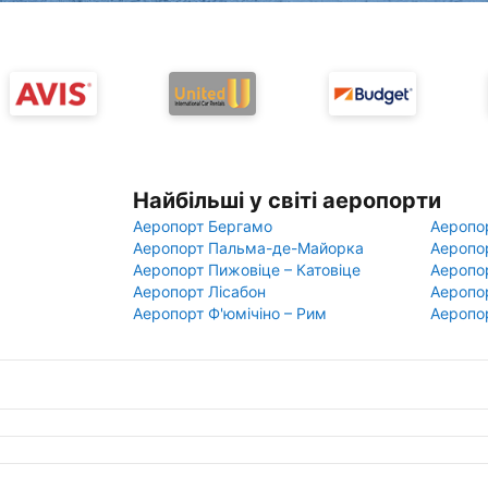
Найбільші у світі аеропорти
Аеропорт Бергамо
Аеропо
Аеропорт Пальма-де-Майорка
Аеропо
Аеропорт Пижовіце – Катовіце
Аеропо
Аеропорт Лісабон
Аеропо
Аеропорт Ф'юмічіно – Рим
Аеропо