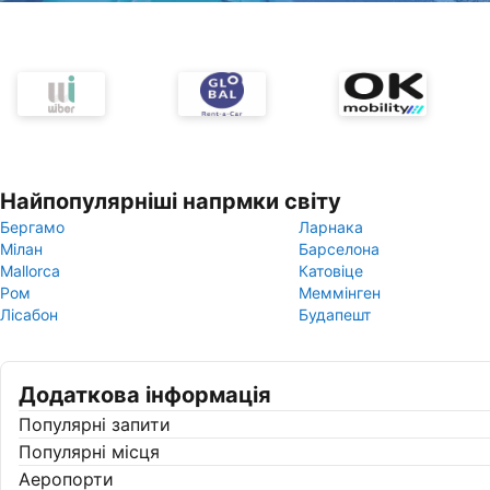
Найпопулярніші напрмки світу
Бергамо
Ларнака
Мілан
Барселона
Mallorca
Катовіце
Ром
Меммінген
Лісабон
Будапешт
Додаткова інформація
Популярні запити
Популярні місця
Аеропорти