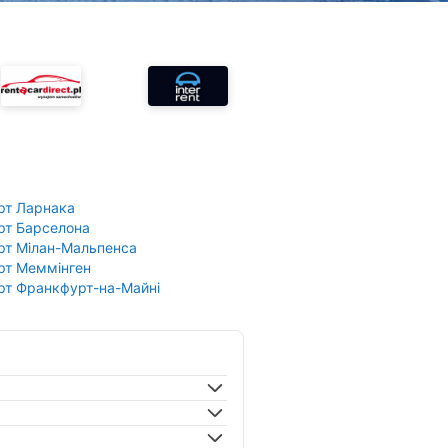
рт Ларнака
рт Барселона
рт Мілан-Мальпенса
рт Меммінген
рт Франкфурт-на-Майні