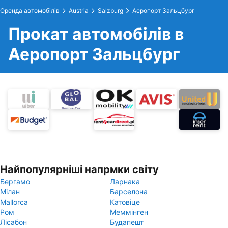
Оренда автомобілів
Austria
Salzburg
Аеропорт Зальцбург
Прокат автомобілів в
Аеропорт Зальцбург
Найпопулярніші напрмки світу
Бергамо
Ларнака
Мілан
Барселона
Mallorca
Катовіце
Ром
Меммінген
Лісабон
Будапешт