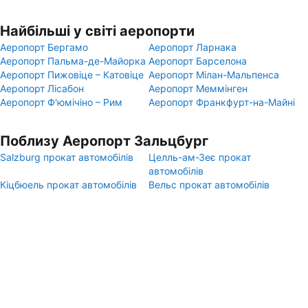
Найбільші у світі аеропорти
Аеропорт Бергамо
Аеропорт Ларнака
Аеропорт Пальма-де-Майорка
Аеропорт Барселона
Аеропорт Пижовіце – Катовіце
Аеропорт Мілан-Мальпенса
Аеропорт Лісабон
Аеропорт Меммінген
Аеропорт Ф'юмічіно – Рим
Аеропорт Франкфурт-на-Майні
Поблизу Аеропорт Зальцбург
Salzburg прокат автомобілів
Целль-ам-Зеє прокат
автомобілів
Кіцбюель прокат автомобілів
Вельс прокат автомобілів