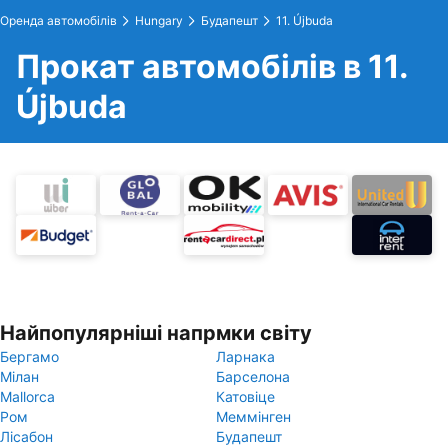
Оренда автомобілів
Hungary
Будапешт
11. Újbuda
Прокат автомобілів в 11.
Újbuda
Найпопулярніші напрмки світу
Бергамо
Ларнака
Мілан
Барселона
Mallorca
Катовіце
Ром
Меммінген
Лісабон
Будапешт