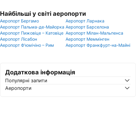
Найбільші у світі аеропорти
Аеропорт Бергамо
Аеропорт Ларнака
Аеропорт Пальма-де-Майорка
Аеропорт Барселона
Аеропорт Пижовіце – Катовіце
Аеропорт Мілан-Мальпенса
Аеропорт Лісабон
Аеропорт Меммінген
Аеропорт Ф'юмічіно – Рим
Аеропорт Франкфурт-на-Майні
Додаткова інформація
Популярні запити
Аеропорти