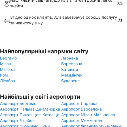
Наші клієнти свідчать, що Avis в Taiwan досить легко
7.3
знайти
Згідно оцінок клієнтів, Avis забезбечує хорошу послугу
7.1
за невисоку ціну
Найпопулярніші напрмки світу
Бергамо
Ларнака
Мілан
Барселона
Mallorca
Катовіце
Ром
Меммінген
Лісабон
Будапешт
Найбільші у світі аеропорти
Аеропорт Бергамо
Аеропорт Ларнака
Аеропорт Пальма-де-Майорка
Аеропорт Барселона
Аеропорт Пижовіце – Катовіце
Аеропорт Мілан-Мальпенса
Аеропорт Лісабон
Аеропорт Меммінген
Аеропорт Ф'юмічіно – Рим
Аеропорт Франкфурт-на-Майні