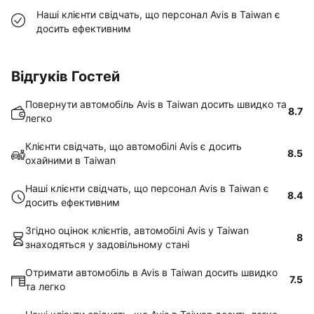
Наші клієнти свідчать, що персонал Avis в Taiwan є
досить ефективним
Відгуків Гостей
Повернути автомобіль Avis в Taiwan досить швидко та
8.7
легко
Клієнти свідчать, що автомобілі Avis є досить
8.5
охайними в Taiwan
Наші клієнти свідчать, що персонал Avis в Taiwan є
8.4
досить ефективним
Згідно оцінок клієнтів, автомобілі Avis у Taiwan
8
знаходяться у задовільному стані
Отримати автомобіль в Avis в Taiwan досить швидко
7.5
та легко