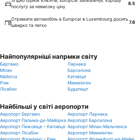
Згідно оцінок клієнтів, Europcar забезбечує хорошу
8.5
послугу за невисоку ціну
Отримати автомобіль в Europcar в Luxembourg досить
7.8
швидко та легко
Найпопулярніші напрмки світу
Бергамо
Ларнака
Мілан
Барселона
Mallorca
Катовіце
Ром
Меммінген
Лісабон
Будапешт
Найбільші у світі аеропорти
Аеропорт Бергамо
Аеропорт Ларнака
Аеропорт Пальма-де-Майорка
Аеропорт Барселона
Аеропорт Пижовіце – Катовіце
Аеропорт Мілан-Мальпенса
Аеропорт Лісабон
Аеропорт Меммінген
Аеропорт Ф'юмічіно – Рим
Аеропорт Франкфурт-на-Майні