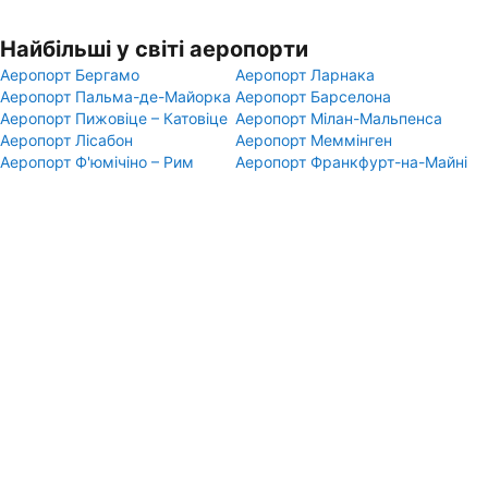
Найбільші у світі аеропорти
Аеропорт Бергамо
Аеропорт Ларнака
Аеропорт Пальма-де-Майорка
Аеропорт Барселона
Аеропорт Пижовіце – Катовіце
Аеропорт Мілан-Мальпенса
Аеропорт Лісабон
Аеропорт Меммінген
Аеропорт Ф'юмічіно – Рим
Аеропорт Франкфурт-на-Майні