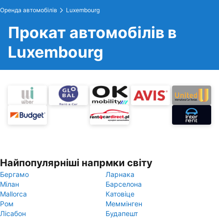
Оренда автомобілів
Luxembourg
Прокат автомобілів в
Luxembourg
Найпопулярніші напрмки світу
Бергамо
Ларнака
Мілан
Барселона
Mallorca
Катовіце
Ром
Меммінген
Лісабон
Будапешт