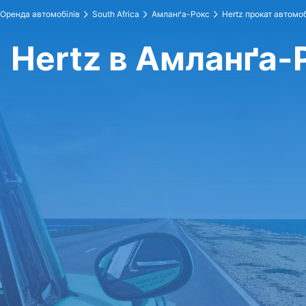
Оренда автомобілів
South Africa
Амланґа-Рокс
Hertz прокат автомоб
Hertz в Амланґа-