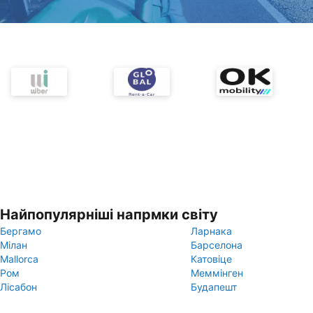
Найпопулярніші напрмки світу
Бергамо
Ларнака
Мілан
Барселона
Mallorca
Катовіце
Ром
Меммінген
Лісабон
Будапешт