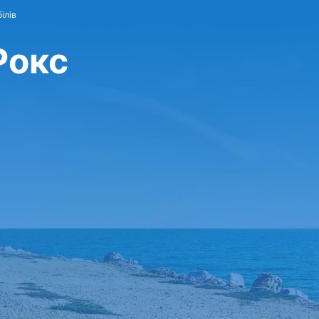
ілів
Рокс