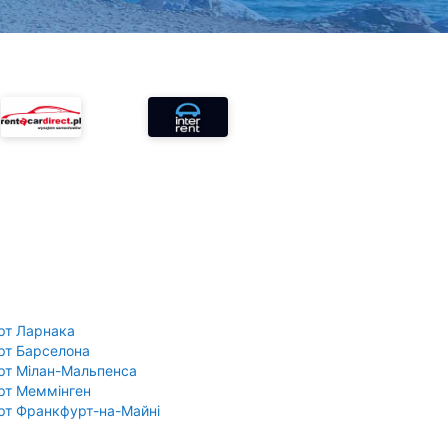
рт Ларнака
рт Барселона
рт Мілан-Мальпенса
рт Меммінген
рт Франкфурт-на-Майні