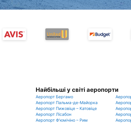
Найбільші у світі аеропорти
Аеропорт Бергамо
Аеропо
Аеропорт Пальма-де-Майорка
Аеропо
Аеропорт Пижовіце – Катовіце
Аеропо
Аеропорт Лісабон
Аеропо
Аеропорт Ф'юмічіно – Рим
Аеропо