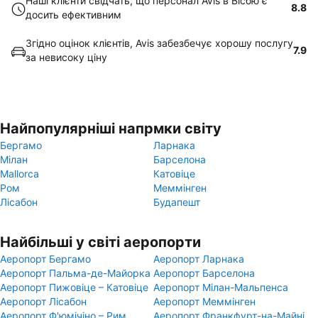
Наші клієнти свідчать, що персонал Avis в Вісбю є
8.8
досить ефективним
Згідно оцінок клієнтів, Avis забезбечує хорошу послугу
7.9
за невисоку ціну
Найпопулярніші напрмки світу
Бергамо
Ларнака
Мілан
Барселона
Mallorca
Катовіце
Ром
Меммінген
Лісабон
Будапешт
Найбільші у світі аеропорти
Аеропорт Бергамо
Аеропорт Ларнака
Аеропорт Пальма-де-Майорка
Аеропорт Барселона
Аеропорт Пижовіце – Катовіце
Аеропорт Мілан-Мальпенса
Аеропорт Лісабон
Аеропорт Меммінген
Аеропорт Ф'юмічіно – Рим
Аеропорт Франкфурт-на-Майні