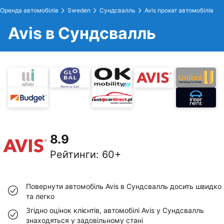
Оренда автомобілів
Sweden
Сундсвалль
Avis прокат автомобілів
Avis в Сундсвалль
8.9
Рейтинги
:
60+
Повернути автомобіль Avis в Сундсвалль досить швидко
та легко
Згідно оцінок клієнтів, автомобілі Avis у Сундсвалль
знаходяться у задовільному стані