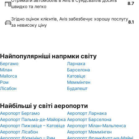
Отримати автомобіль в Avis в Сундсвалль досить
8.7
швидко та легко
Згідно оцінок клієнтів, Avis забезбечує хорошу послугу
8.1
за невисоку ціну
Найпопулярніші напрмки світу
Бергамо
Ларнака
Мілан
Барселона
Mallorca
Катовіце
Ром
Меммінген
Лісабон
Будапешт
Найбільші у світі аеропорти
Аеропорт Бергамо
Аеропорт Ларнака
Аеропорт Пальма-де-Майорка
Аеропорт Барселона
Аеропорт Пижовіце – Катовіце
Аеропорт Мілан-Мальпенса
Аеропорт Лісабон
Аеропорт Меммінген
Аеропорт Ф'юмічіно – Рим
Аеропорт Франкфурт-на-Майні