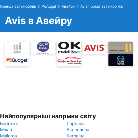
Оренда автомобілів
Portugal
Авейру
Avis прокат автомобілів
Avis в Авейру
Найпопулярніші напрмки світу
Бергамо
Ларнака
Мілан
Барселона
Mallorca
Катовіце