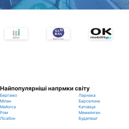
Найпопулярніші напрмки світу
Бергамо
Ларнака
Мілан
Барселона
Mallorca
Катовіце
Ром
Меммінген
Лісабон
Будапешт