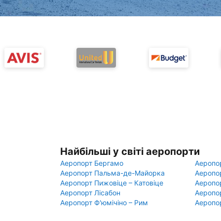
Найбільші у світі аеропорти
Аеропорт Бергамо
Аеропо
Аеропорт Пальма-де-Майорка
Аеропо
Аеропорт Пижовіце – Катовіце
Аеропо
Аеропорт Лісабон
Аеропо
Аеропорт Ф'юмічіно – Рим
Аеропо