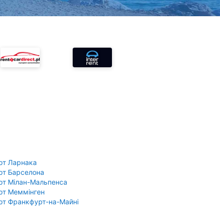
рт Ларнака
рт Барселона
рт Мілан-Мальпенса
рт Меммінген
рт Франкфурт-на-Майні