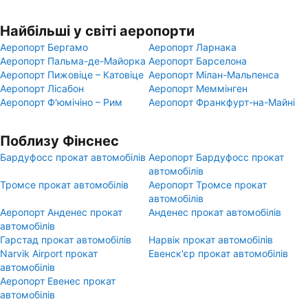
Найбільші у світі аеропорти
Аеропорт Бергамо
Аеропорт Ларнака
Аеропорт Пальма-де-Майорка
Аеропорт Барселона
Аеропорт Пижовіце – Катовіце
Аеропорт Мілан-Мальпенса
Аеропорт Лісабон
Аеропорт Меммінген
Аеропорт Ф'юмічіно – Рим
Аеропорт Франкфурт-на-Майні
Поблизу Фінснес
Бардуфосс прокат автомобілів
Аеропорт Бардуфосс прокат
автомобілів
Тромсе прокат автомобілів
Аеропорт Тромсе прокат
автомобілів
Аеропорт Анденес прокат
Анденес прокат автомобілів
автомобілів
Гарстад прокат автомобілів
Нарвік прокат автомобілів
Narvik Airport прокат
Евенск'єр прокат автомобілів
автомобілів
Аеропорт Евенес прокат
автомобілів