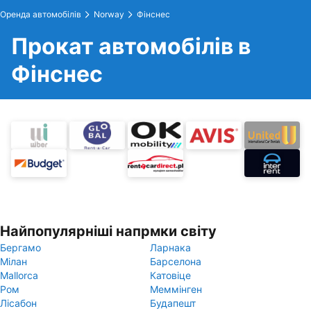
Оренда автомобілів
Norway
Фінснес
Прокат автомобілів в
Фінснес
Найпопулярніші напрмки світу
Бергамо
Ларнака
Мілан
Барселона
Mallorca
Катовіце
Ром
Меммінген
Лісабон
Будапешт