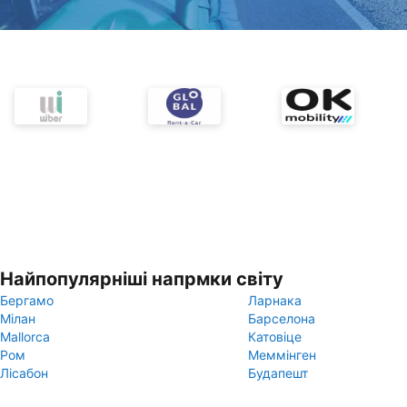
Найпопулярніші напрмки світу
Бергамо
Ларнака
Мілан
Барселона
Mallorca
Катовіце
Ром
Меммінген
Лісабон
Будапешт