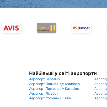
Найбільші у світі аеропорти
Аеропорт Бергамо
Аеропо
Аеропорт Пальма-де-Майорка
Аеропо
Аеропорт Пижовіце – Катовіце
Аеропо
Аеропорт Лісабон
Аеропо
Аеропорт Ф'юмічіно – Рим
Аеропо