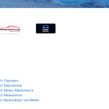
рт Ларнака
рт Барселона
рт Мілан-Мальпенса
рт Меммінген
рт Франкфурт-на-Майні