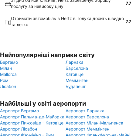
Згідно оцінок клієнтів, Hertz забезбечує хорошу
7.7
послугу за невисоку ціну
Отримати автомобіль в Hertz в Толука досить швидко
7.7
та легко
Найпопулярніші напрмки світу
Бергамо
Ларнака
Мілан
Барселона
Mallorca
Катовіце
Ром
Меммінген
Лісабон
Будапешт
Найбільші у світі аеропорти
Аеропорт Бергамо
Аеропорт Ларнака
Аеропорт Пальма-де-Майорка
Аеропорт Барселона
Аеропорт Пижовіце – Катовіце
Аеропорт Мілан-Мальпенса
Аеропорт Лісабон
Аеропорт Меммінген
Аеропорт Ф'юмічіно – Рим
Аеропорт Франкфурт-на-Майні