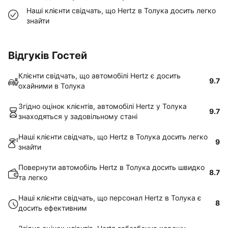
Наші клієнти свідчать, що Hertz в Толука досить легко
знайти
Відгуків Гостей
Клієнти свідчать, що автомобілі Hertz є досить
9.7
охайними в Толука
Згідно оцінок клієнтів, автомобілі Hertz у Толука
9.7
знаходяться у задовільному стані
Наші клієнти свідчать, що Hertz в Толука досить легко
9
знайти
Повернути автомобіль Hertz в Толука досить швидко
8.7
та легко
Наші клієнти свідчать, що персонал Hertz в Толука є
8
досить ефективним