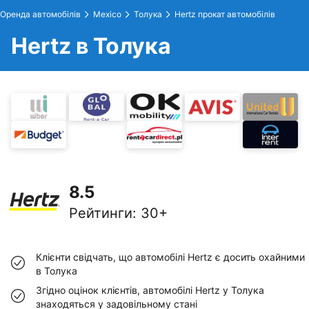
Оренда автомобілів
Mexico
Толука
Hertz прокат автомобілів
Hertz в Толука
8.5
Рейтинги
:
30+
Клієнти свідчать, що автомобілі Hertz є досить охайними
в Толука
Згідно оцінок клієнтів, автомобілі Hertz у Толука
знаходяться у задовільному стані