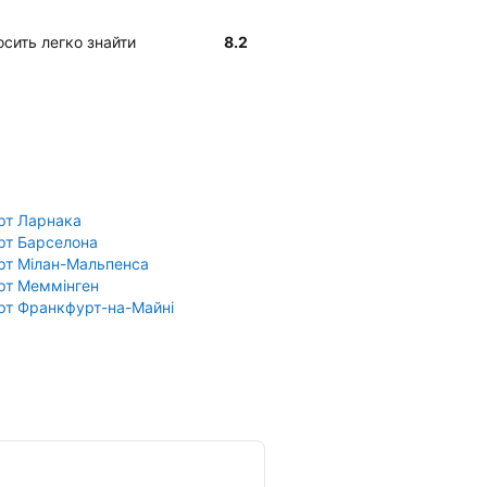
досить легко знайти
8.2
рт Ларнака
рт Барселона
рт Мілан-Мальпенса
рт Меммінген
рт Франкфурт-на-Майні