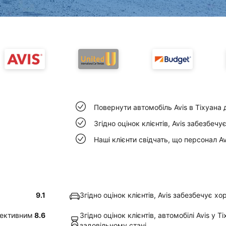
Повернути автомобіль Avis в Тіхуана 
Згідно оцінок клієнтів, Avis забезбеч
Наші клієнти свідчать, що персонал A
9.1
Згідно оцінок клієнтів, Avis забезбечує х
ефективним
8.6
Згідно оцінок клієнтів, автомобілі Avis у 
задовільному стані