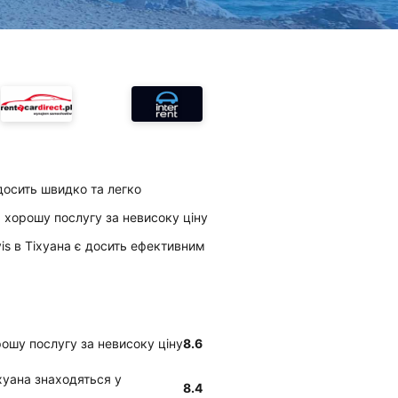
досить швидко та легко
ує хорошу послугу за невисоку ціну
vis в Тіхуана є досить ефективним
орошу послугу за невисоку ціну
8.6
Тіхуана знаходяться у
8.4