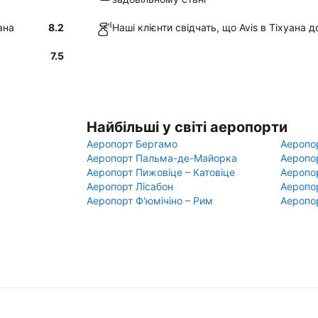
ана
8.2
Наші клієнти свідчать, що Avis в Тіхуана 
7.5
Найбільші у світі аеропорти
Аеропорт Бергамо
Аеропо
Аеропорт Пальма-де-Майорка
Аеропо
Аеропорт Пижовіце – Катовіце
Аеропо
Аеропорт Лісабон
Аеропо
Аеропорт Ф'юмічіно – Рим
Аеропо