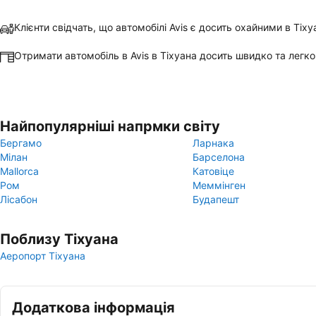
Клієнти свідчать, що автомобілі Avis є досить охайними в Тіху
Отримати автомобіль в Avis в Тіхуана досить швидко та легко
Найпопулярніші напрмки світу
Бергамо
Ларнака
Мілан
Барселона
Mallorca
Катовіце
Ром
Меммінген
Лісабон
Будапешт
Поблизу Тіхуана
Аеропорт Тіхуана
Додаткова інформація