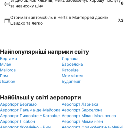
Згідно оцінок клієнтів, Hertz забезбечує хорошу послугу
8
за невисоку ціну
Отримати автомобіль в Hertz в Монтеррей досить
7.3
швидко та легко
Найпопулярніші напрмки світу
Бергамо
Ларнака
Мілан
Барселона
Mallorca
Катовіце
Ром
Меммінген
Лісабон
Будапешт
Найбільші у світі аеропорти
Аеропорт Бергамо
Аеропорт Ларнака
Аеропорт Пальма-де-Майорка
Аеропорт Барселона
Аеропорт Пижовіце – Катовіце
Аеропорт Мілан-Мальпенса
Аеропорт Лісабон
Аеропорт Меммінген
Аеропорт Ф'юмічіно – Рим
Аеропорт Франкфурт-на-Майні