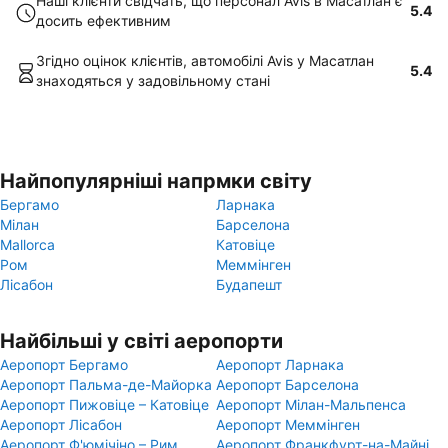
Наші клієнти свідчать, що персонал Avis в Масатлан є
5.4
досить ефективним
Згідно оцінок клієнтів, автомобілі Avis у Масатлан
5.4
знаходяться у задовільному стані
Найпопулярніші напрмки світу
Бергамо
Ларнака
Мілан
Барселона
Mallorca
Катовіце
Ром
Меммінген
Лісабон
Будапешт
Найбільші у світі аеропорти
Аеропорт Бергамо
Аеропорт Ларнака
Аеропорт Пальма-де-Майорка
Аеропорт Барселона
Аеропорт Пижовіце – Катовіце
Аеропорт Мілан-Мальпенса
Аеропорт Лісабон
Аеропорт Меммінген
Аеропорт Ф'юмічіно – Рим
Аеропорт Франкфурт-на-Майні