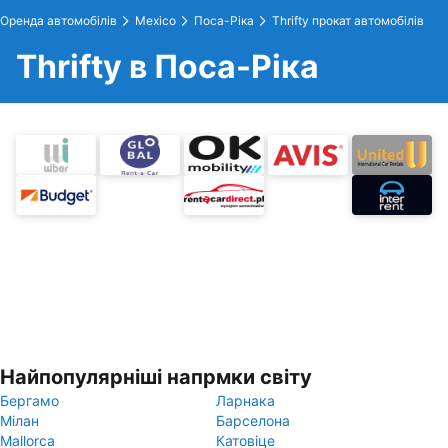
Оренда автомобілів
Mexico
Поса-Ріка
Thrifty прокат автомобілів
Thrifty в Поса-Ріка
Найпопулярніші напрмки світу
Бергамо
Ларнака
Мілан
Барселона
Mallorca
Катовіце