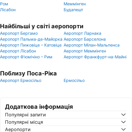
Ром
Меммінген
Лісабон
Будапешт
Найбільші у світі аеропорти
Аеропорт Бергамо
Аеропорт Ларнака
Аеропорт Пальма-де-Майорка
Аеропорт Барселона
Аеропорт Пижовіце – Катовіце
Аеропорт Мілан-Мальпенса
Аеропорт Лісабон
Аеропорт Меммінген
Аеропорт Ф'юмічіно – Рим
Аеропорт Франкфурт-на-Майні
Поблизу Поса-Ріка
Аеропорт Ермосільо
Ермосільо
Додаткова інформація
Популярні запити
Популярні місця
Аеропорти