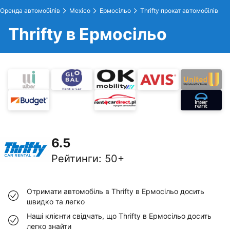
Оренда автомобілів
Mexico
Ермосільо
Thrifty прокат автомобілів
Thrifty в Ермосільо
6.5
Рейтинги
:
50+
Отримати автомобіль в Thrifty в Ермосільо досить
швидко та легко
Наші клієнти свідчать, що Thrifty в Ермосільо досить
легко знайти