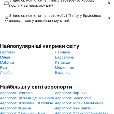
Згідно оцінок клієнтів, Thrifty забезбечує хорошу
6
послугу за невисоку ціну
Згідно оцінок клієнтів, автомобілі Thrifty у Ермосільо
6
знаходяться у задовільному стані
Найпопулярніші напрмки світу
Бергамо
Ларнака
Мілан
Барселона
Mallorca
Катовіце
Ром
Меммінген
Лісабон
Будапешт
Найбільші у світі аеропорти
Аеропорт Бергамо
Аеропорт Ларнака
Аеропорт Пальма-де-Майорка
Аеропорт Барселона
Аеропорт Пижовіце – Катовіце
Аеропорт Мілан-Мальпенса
Аеропорт Лісабон
Аеропорт Меммінген
Аеропорт Ф'юмічіно – Рим
Аеропорт Франкфурт-на-Майні