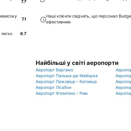
7.7
 невисоку
Наші клієнти свідчать, що персонал Budg
7.1
ефективним
 легко
6.7
Найбільші у світі аеропорти
Аеропорт Бергамо
Аеропо
Аеропорт Пальма-де-Майорка
Аеропо
Аеропорт Пижовіце – Катовіце
Аеропо
Аеропорт Лісабон
Аеропо
Аеропорт Ф'юмічіно – Рим
Аеропо