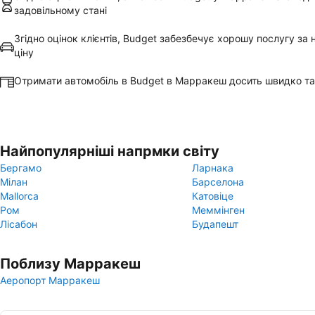
задовільному стані
Згідно оцінок клієнтів, Budget забезбечує хорошу послугу за
ціну
Отримати автомобіль в Budget в Марракеш досить швидко та
Найпопулярніші напрмки світу
Бергамо
Ларнака
Мілан
Барселона
Mallorca
Катовіце
Ром
Меммінген
Лісабон
Будапешт
Поблизу Марракеш
Аеропорт Марракеш