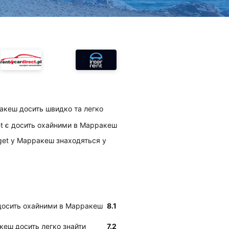
акеш досить швидко та легко
get є досить охайними в Марракеш
udget у Марракеш знаходяться у
є досить охайними в Марракеш
8.1
акеш досить легко знайти
7.2