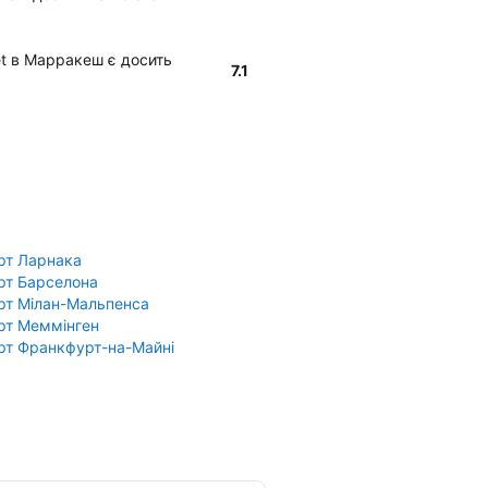
et в Марракеш є досить
7.1
рт Ларнака
рт Барселона
рт Мілан-Мальпенса
рт Меммінген
рт Франкфурт-на-Майні