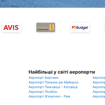
Найбільші у світі аеропорти
Аеропорт Бергамо
Аеропо
Аеропорт Пальма-де-Майорка
Аеропо
Аеропорт Пижовіце – Катовіце
Аеропо
Аеропорт Лісабон
Аеропо
Аеропорт Ф'юмічіно – Рим
Аеропо