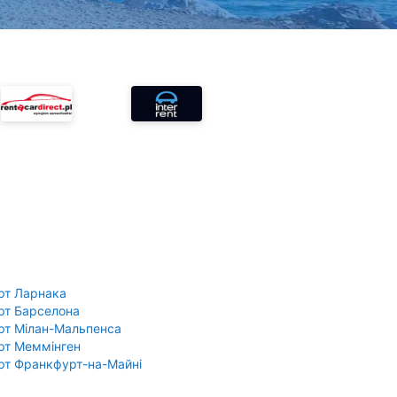
рт Ларнака
рт Барселона
рт Мілан-Мальпенса
рт Меммінген
рт Франкфурт-на-Майні