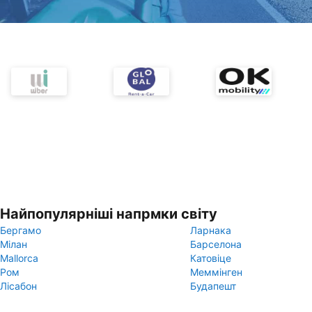
Найпопулярніші напрмки світу
Бергамо
Ларнака
Мілан
Барселона
Mallorca
Катовіце
Ром
Меммінген
Лісабон
Будапешт