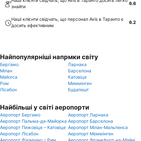
Наші клієнти свідчать, що Avis в Таранто досить легко
6.6
знайти
Наші клієнти свідчать, що персонал Avis в Таранто є
6.2
досить ефективним
Найпопулярніші напрмки світу
Бергамо
Ларнака
Мілан
Барселона
Mallorca
Катовіце
Ром
Меммінген
Лісабон
Будапешт
Найбільші у світі аеропорти
Аеропорт Бергамо
Аеропорт Ларнака
Аеропорт Пальма-де-Майорка
Аеропорт Барселона
Аеропорт Пижовіце – Катовіце
Аеропорт Мілан-Мальпенса
Аеропорт Лісабон
Аеропорт Меммінген
Аеропорт Ф'юмічіно – Рим
Аеропорт Франкфурт-на-Майні