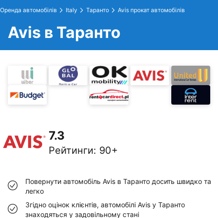
Оренда автомобілів
Italy
Таранто
Avis прокат автомобілів
Avis в Таранто
7.3
Рейтинги
:
90+
Повернути автомобіль Avis в Таранто досить швидко та
легко
Згідно оцінок клієнтів, автомобілі Avis у Таранто
знаходяться у задовільному стані