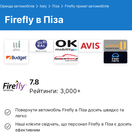
Оренда автомобілів
Italy
Піза
Firefly прокат автомобілів
Firefly в Піза
7.8
Рейтинги
:
3,000+
Повернути автомобіль Firefly в Піза досить швидко та
легко
Наші клієнти свідчать, що персонал Firefly в Піза є досить
ефективним