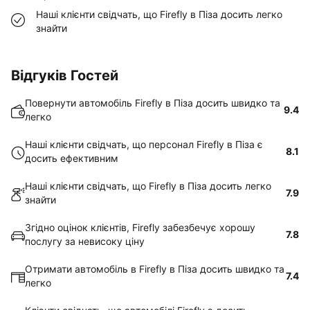
Наші клієнти свідчать, що Firefly в Піза досить легко
знайти
Відгуків Гостей
Повернути автомобіль Firefly в Піза досить швидко та
9.4
легко
Наші клієнти свідчать, що персонал Firefly в Піза є
8.1
досить ефективним
Наші клієнти свідчать, що Firefly в Піза досить легко
7.9
знайти
Згідно оцінок клієнтів, Firefly забезбечує хорошу
7.8
послугу за невисоку ціну
Отримати автомобіль в Firefly в Піза досить швидко та
7.4
легко