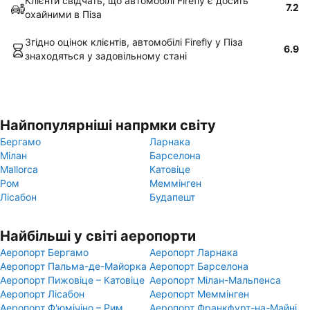
Клієнти свідчать, що автомобілі Firefly є досить
7.2
охайними в Піза
Згідно оцінок клієнтів, автомобілі Firefly у Піза
6.9
знаходяться у задовільному стані
Найпопулярніші напрмки світу
Бергамо
Ларнака
Мілан
Барселона
Mallorca
Катовіце
Ром
Меммінген
Лісабон
Будапешт
Найбільші у світі аеропорти
Аеропорт Бергамо
Аеропорт Ларнака
Аеропорт Пальма-де-Майорка
Аеропорт Барселона
Аеропорт Пижовіце – Катовіце
Аеропорт Мілан-Мальпенса
Аеропорт Лісабон
Аеропорт Меммінген
Аеропорт Ф'юмічіно – Рим
Аеропорт Франкфурт-на-Майні