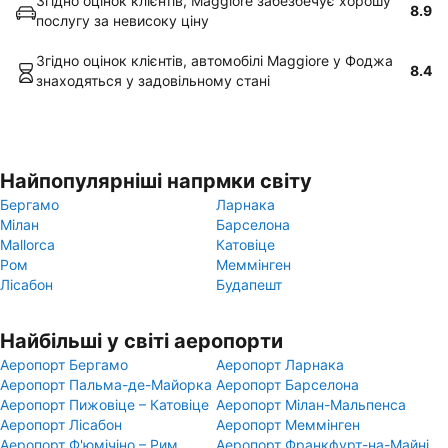
Згідно оцінок клієнтів, Maggiore забезбечує хорошу
8.9
послугу за невисоку ціну
Згідно оцінок клієнтів, автомобілі Maggiore у Фоджа
8.4
знаходяться у задовільному стані
Найпопулярніші напрмки світу
Бергамо
Ларнака
Мілан
Барселона
Mallorca
Катовіце
Ром
Меммінген
Лісабон
Будапешт
Найбільші у світі аеропорти
Аеропорт Бергамо
Аеропорт Ларнака
Аеропорт Пальма-де-Майорка
Аеропорт Барселона
Аеропорт Пижовіце – Катовіце
Аеропорт Мілан-Мальпенса
Аеропорт Лісабон
Аеропорт Меммінген
Аеропорт Ф'юмічіно – Рим
Аеропорт Франкфурт-на-Майні