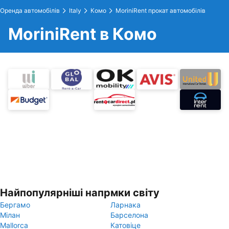
Оренда автомобілів
Italy
Комо
MoriniRent прокат автомобілів
MoriniRent в Комо
Найпопулярніші напрмки світу
Бергамо
Ларнака
Мілан
Барселона
Mallorca
Катовіце