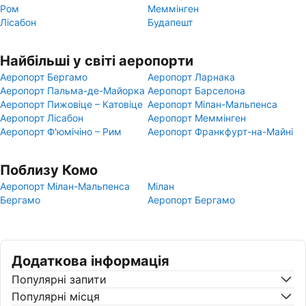
Ром
Меммінген
Лісабон
Будапешт
Найбільші у світі аеропорти
Аеропорт Бергамо
Аеропорт Ларнака
Аеропорт Пальма-де-Майорка
Аеропорт Барселона
Аеропорт Пижовіце – Катовіце
Аеропорт Мілан-Мальпенса
Аеропорт Лісабон
Аеропорт Меммінген
Аеропорт Ф'юмічіно – Рим
Аеропорт Франкфурт-на-Майні
Поблизу Комо
Аеропорт Мілан-Мальпенса
Мілан
Бергамо
Аеропорт Бергамо
Додаткова інформація
Популярні запити
Популярні місця