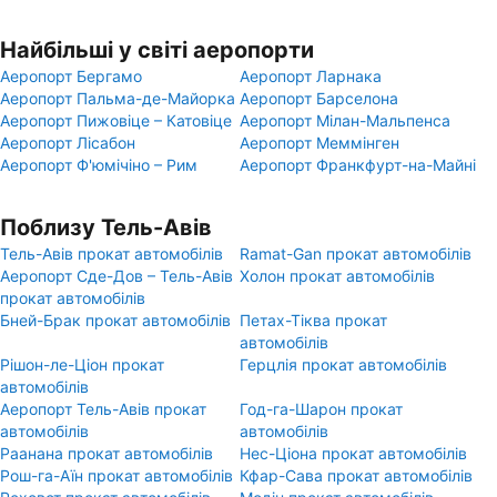
Найбільші у світі аеропорти
Аеропорт Бергамо
Аеропорт Ларнака
Аеропорт Пальма-де-Майорка
Аеропорт Барселона
Аеропорт Пижовіце – Катовіце
Аеропорт Мілан-Мальпенса
Аеропорт Лісабон
Аеропорт Меммінген
Аеропорт Ф'юмічіно – Рим
Аеропорт Франкфурт-на-Майні
Поблизу Тель-Авів
Тель-Авів прокат автомобілів
Ramat-Gan прокат автомобілів
Аеропорт Сде-Дов – Тель-Авів
Холон прокат автомобілів
прокат автомобілів
Бней-Брак прокат автомобілів
Петах-Тіква прокат
автомобілів
Рішон-ле-Ціон прокат
Герцлія прокат автомобілів
автомобілів
Аеропорт Тель-Авів прокат
Год-га-Шарон прокат
автомобілів
автомобілів
Раанана прокат автомобілів
Нес-Ціона прокат автомобілів
Рош-га-Аїн прокат автомобілів
Кфар-Сава прокат автомобілів