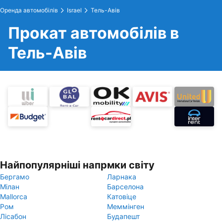
Оренда автомобілів
Israel
Тель-Авів
Прокат автомобілів в
Тель-Авів
Найпопулярніші напрмки світу
Бергамо
Ларнака
Мілан
Барселона
Mallorca
Катовіце
Ром
Меммінген
Лісабон
Будапешт