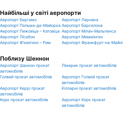
Найбільші у світі аеропорти
Аеропорт Бергамо
Аеропорт Ларнака
Аеропорт Пальма-де-Майорка
Аеропорт Барселона
Аеропорт Пижовіце – Катовіце
Аеропорт Мілан-Мальпенса
Аеропорт Лісабон
Аеропорт Меммінген
Аеропорт Ф'юмічіно – Рим
Аеропорт Франкфурт-на-Майні
Поблизу Шеннон
Аеропорт Шаннон прокат
Лімерик прокат автомобілів
автомобілів
Голвей прокат автомобілів
Аеропорт Голвей прокат
автомобілів
Аеропорт Керрі прокат
Кілларні прокат автомобілів
автомобілів
Корк прокат автомобілів
Аеропорт Корк прокат
автомобілів