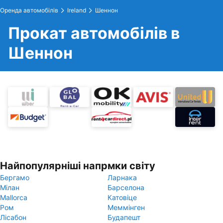
Оренда автомобілів
Ireland
Шеннон
Прокат автомобілів в
Шеннон
Найпопулярніші напрмки світу
Бергамо
Ларнака
Мілан
Барселона
Mallorca
Катовіце
Ром
Меммінген
Лісабон
Будапешт