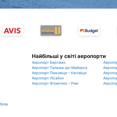
Найбільші у світі аеропорти
Аеропорт Бергамо
Аеропо
Аеропорт Пальма-де-Майорка
Аеропо
Аеропорт Пижовіце – Катовіце
Аеропо
Аеропорт Лісабон
Аеропо
Аеропорт Ф'юмічіно – Рим
Аеропо
білів
в