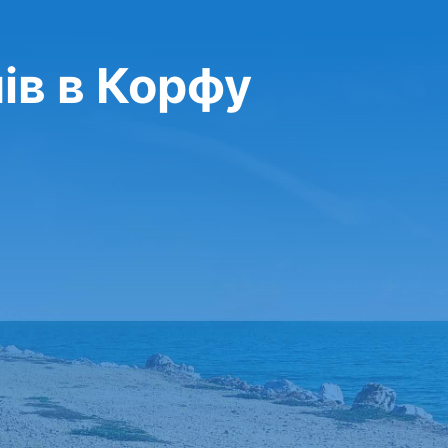
ів в Корфу