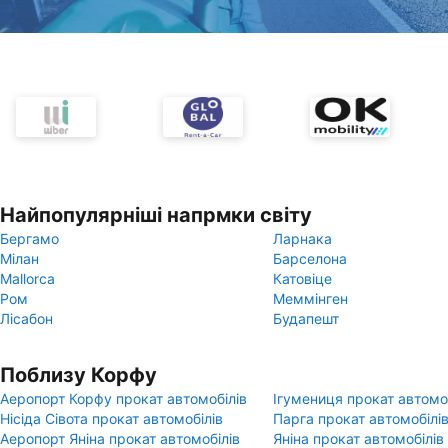
Найпопулярніші напрмки світу
Бергамо
Ларнака
Мілан
Барселона
Mallorca
Катовіце
Ром
Меммінген
Лісабон
Будапешт
Поблизу Корфу
Аеропорт Корфу прокат автомобілів
Ігумениця прокат автомо
Нісіда Сівота прокат автомобілів
Парга прокат автомобілі
Аеропорт Яніна прокат автомобілів
Яніна прокат автомобілів