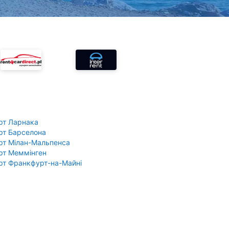
рт Ларнака
рт Барселона
рт Мілан-Мальпенса
рт Меммінген
рт Франкфурт-на-Майні