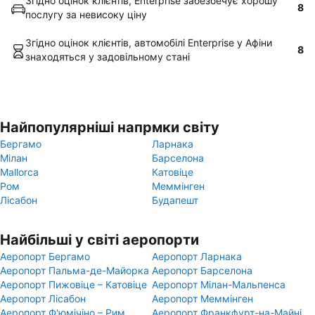
Згідно оцінок клієнтів, Enterprise забезбечує хорошу
8
послугу за невисоку ціну
Згідно оцінок клієнтів, автомобілі Enterprise у Афіни
8
знаходяться у задовільному стані
Найпопулярніші напрмки світу
Бергамо
Ларнака
Мілан
Барселона
Mallorca
Катовіце
Ром
Меммінген
Лісабон
Будапешт
Найбільші у світі аеропорти
Аеропорт Бергамо
Аеропорт Ларнака
Аеропорт Пальма-де-Майорка
Аеропорт Барселона
Аеропорт Пижовіце – Катовіце
Аеропорт Мілан-Мальпенса
Аеропорт Лісабон
Аеропорт Меммінген
Аеропорт Ф'юмічіно – Рим
Аеропорт Франкфурт-на-Майні