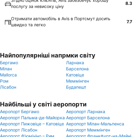
Згідно оцінок клієнтів, Avis забезбечує хорошу
8.3
послугу за невисоку ціну
Отримати автомобіль в Avis в Портсмут досить
7.7
швидко та легко
Найпопулярніші напрмки світу
Бергамо
Ларнака
Мілан
Барселона
Mallorca
Катовіце
Ром
Меммінген
Лісабон
Будапешт
Найбільші у світі аеропорти
Аеропорт Бергамо
Аеропорт Ларнака
Аеропорт Пальма-де-Майорка
Аеропорт Барселона
Аеропорт Пижовіце – Катовіце
Аеропорт Мілан-Мальпенса
Аеропорт Лісабон
Аеропорт Меммінген
Аеропорт Ф'юмічіно – Рим
Аеропорт Франкфурт-на-Майні