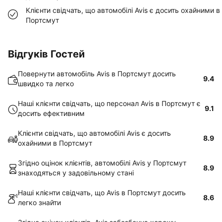
Клієнти свідчать, що автомобілі Avis є досить охайними в
Портсмут
Відгуків Гостей
Повернути автомобіль Avis в Портсмут досить
9.4
швидко та легко
Наші клієнти свідчать, що персонал Avis в Портсмут є
9.1
досить ефективним
Клієнти свідчать, що автомобілі Avis є досить
8.9
охайними в Портсмут
Згідно оцінок клієнтів, автомобілі Avis у Портсмут
8.9
знаходяться у задовільному стані
Наші клієнти свідчать, що Avis в Портсмут досить
8.6
легко знайти