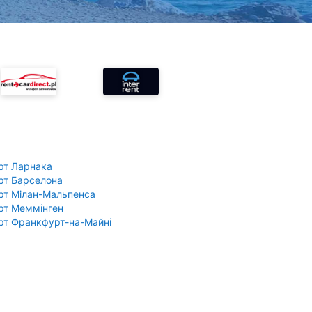
рт Ларнака
рт Барселона
рт Мілан-Мальпенса
рт Меммінген
рт Франкфурт-на-Майні