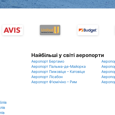
Найбільші у світі аеропорти
Аеропорт Бергамо
Аеропо
Аеропорт Пальма-де-Майорка
Аеропо
Аеропорт Пижовіце – Катовіце
Аеропо
Аеропорт Лісабон
Аеропо
Аеропорт Ф'юмічіно – Рим
Аеропо
ілів
лів
лів