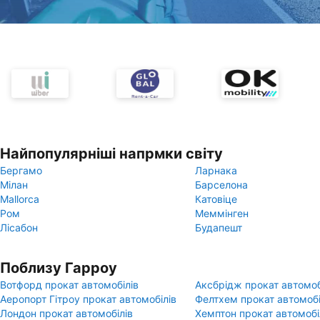
Найпопулярніші напрмки світу
Бергамо
Ларнака
Мілан
Барселона
Mallorca
Катовіце
Ром
Меммінген
Лісабон
Будапешт
Поблизу Гарроу
Вотфорд прокат автомобілів
Аксбрідж прокат автомоб
Аеропорт Гітроу прокат автомобілів
Фелтхем прокат автомобі
Лондон прокат автомобілів
Хемптон прокат автомобі