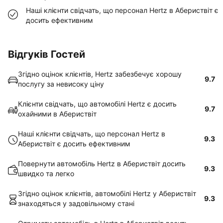
Наші клієнти свідчать, що персонал Hertz в Абериствіт є
досить ефективним
Відгуків Гостей
Згідно оцінок клієнтів, Hertz забезбечує хорошу
9.7
послугу за невисоку ціну
Клієнти свідчать, що автомобілі Hertz є досить
9.7
охайними в Абериствіт
Наші клієнти свідчать, що персонал Hertz в
9.3
Абериствіт є досить ефективним
Повернути автомобіль Hertz в Абериствіт досить
9.3
швидко та легко
Згідно оцінок клієнтів, автомобілі Hertz у Абериствіт
9.3
знаходяться у задовільному стані