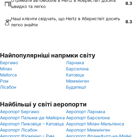
Отримати автомобіль в Hertz в Абериствіт досить
8.3
швидко та легко
Наші клієнти свідчать, що Hertz в Абериствіт досить
8.3
легко знайти
Найпопулярніші напрмки світу
Бергамо
Ларнака
Мілан
Барселона
Mallorca
Катовіце
Ром
Меммінген
Лісабон
Будапешт
Найбільші у світі аеропорти
Аеропорт Бергамо
Аеропорт Ларнака
Аеропорт Пальма-де-Майорка
Аеропорт Барселона
Аеропорт Пижовіце – Катовіце
Аеропорт Мілан-Мальпенса
Аеропорт Лісабон
Аеропорт Меммінген
Аеропорт Ф'юмічіно – Рим
Аеропорт Франкфурт-на-Майні