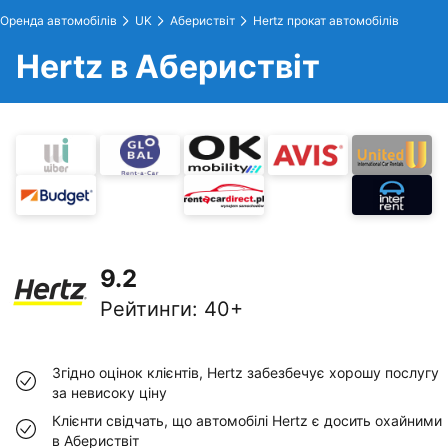
Оренда автомобілів
UK
Абериствіт
Hertz прокат автомобілів
Hertz в Абериствіт
9.2
Рейтинги
:
40+
Згідно оцінок клієнтів, Hertz забезбечує хорошу послугу
за невисоку ціну
Клієнти свідчать, що автомобілі Hertz є досить охайними
в Абериствіт