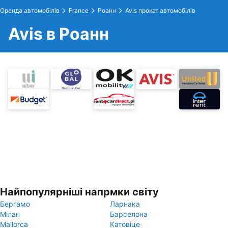
Оренда автомобілів
France
Роанн
Avis прокат автомобілів
Avis в Роанн
Найпопулярніші напрмки світу
Бергамо
Ларнака
Мілан
Барселона
Mallorca
Катовіце