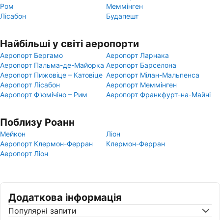
Ром
Меммінген
Лісабон
Будапешт
Найбільші у світі аеропорти
Аеропорт Бергамо
Аеропорт Ларнака
Аеропорт Пальма-де-Майорка
Аеропорт Барселона
Аеропорт Пижовіце – Катовіце
Аеропорт Мілан-Мальпенса
Аеропорт Лісабон
Аеропорт Меммінген
Аеропорт Ф'юмічіно – Рим
Аеропорт Франкфурт-на-Майні
Поблизу Роанн
Мейкон
Ліон
Аеропорт Клермон-Ферран
Клермон-Ферран
Аеропорт Ліон
Додаткова інформація
Популярні запити