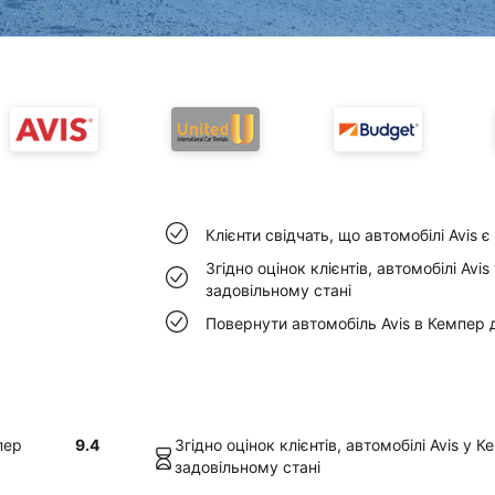
Клієнти свідчать, що автомобілі Avis
Згідно оцінок клієнтів, автомобілі Avi
задовільному стані
Повернути автомобіль Avis в Кемпер 
пер
9.4
Згідно оцінок клієнтів, автомобілі Avis у 
задовільному стані