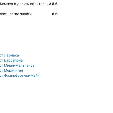
в Кемпер є досить ефективним
8.6
осить легко знайти
8.6
рт Ларнака
рт Барселона
рт Мілан-Мальпенса
рт Меммінген
рт Франкфурт-на-Майні