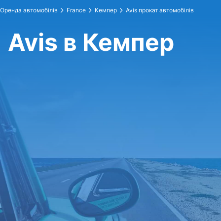
Оренда автомобілів
France
Кемпер
Avis прокат автомобілів
Avis в Кемпер