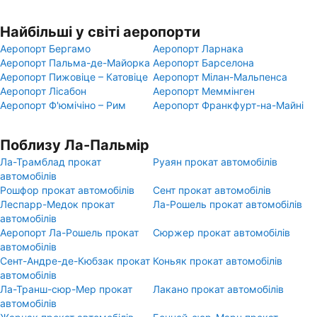
Найбільші у світі аеропорти
Аеропорт Бергамо
Аеропорт Ларнака
Аеропорт Пальма-де-Майорка
Аеропорт Барселона
Аеропорт Пижовіце – Катовіце
Аеропорт Мілан-Мальпенса
Аеропорт Лісабон
Аеропорт Меммінген
Аеропорт Ф'юмічіно – Рим
Аеропорт Франкфурт-на-Майні
Поблизу Ла-Пальмір
Ла-Трамблад прокат
Руаян прокат автомобілів
автомобілів
Рошфор прокат автомобілів
Сент прокат автомобілів
Леспарр-Медок прокат
Ла-Рошель прокат автомобілів
автомобілів
Аеропорт Ла-Рошель прокат
Сюржер прокат автомобілів
автомобілів
Сент-Андре-де-Кюбзак прокат
Коньяк прокат автомобілів
автомобілів
Ла-Транш-сюр-Мер прокат
Лакано прокат автомобілів
автомобілів