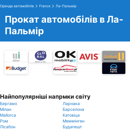
Оренда автомобілів
France
Ла-Пальмір
Прокат автомобілів в Ла-
Пальмір
Найпопулярніші напрмки світу
Бергамо
Ларнака
Мілан
Барселона
Mallorca
Катовіце
Ром
Меммінген
Лісабон
Будапешт