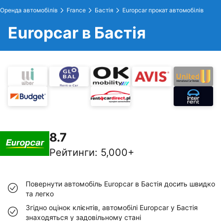
Оренда автомобілів
France
Бастія
Europcar прокат автомобілів
Europcar в Бастія
8.7
Рейтинги
:
5,000+
Повернути автомобіль Europcar в Бастія досить швидко
та легко
Згідно оцінок клієнтів, автомобілі Europcar у Бастія
знаходяться у задовільному стані