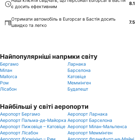
Наші клієнти свідчать, що персонал Europcar в Бастія
8.1
є досить ефективним
Отримати автомобіль в Europcar в Бастія досить
7.5
швидко та легко
Найпопулярніші напрмки світу
Бергамо
Ларнака
Мілан
Барселона
Mallorca
Катовіце
Ром
Меммінген
Лісабон
Будапешт
Найбільші у світі аеропорти
Аеропорт Бергамо
Аеропорт Ларнака
Аеропорт Пальма-де-Майорка
Аеропорт Барселона
Аеропорт Пижовіце – Катовіце
Аеропорт Мілан-Мальпенса
Аеропорт Лісабон
Аеропорт Меммінген
Аеропорт Ф'юмічіно – Рим
Аеропорт Франкфурт-на-Майні