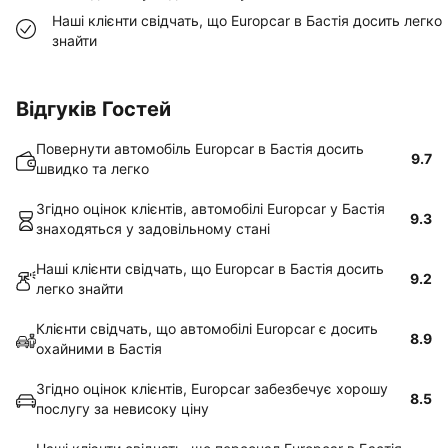
Наші клієнти свідчать, що Europcar в Бастія досить легко
знайти
Відгуків Гостей
Повернути автомобіль Europcar в Бастія досить
9.7
швидко та легко
Згідно оцінок клієнтів, автомобілі Europcar у Бастія
9.3
знаходяться у задовільному стані
Наші клієнти свідчать, що Europcar в Бастія досить
9.2
легко знайти
Клієнти свідчать, що автомобілі Europcar є досить
8.9
охайними в Бастія
Згідно оцінок клієнтів, Europcar забезбечує хорошу
8.5
послугу за невисоку ціну