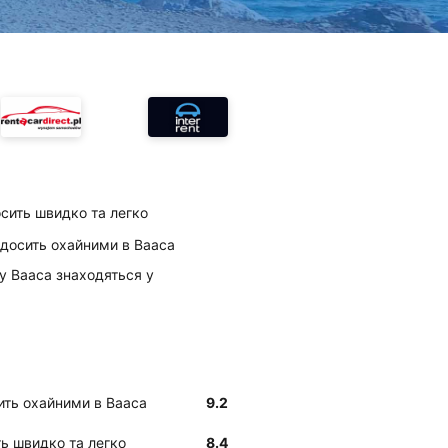
осить швидко та легко
є досить охайними в Вааса
s у Вааса знаходяться у
сить охайними в Вааса
9.2
ть швидко та легко
8.4