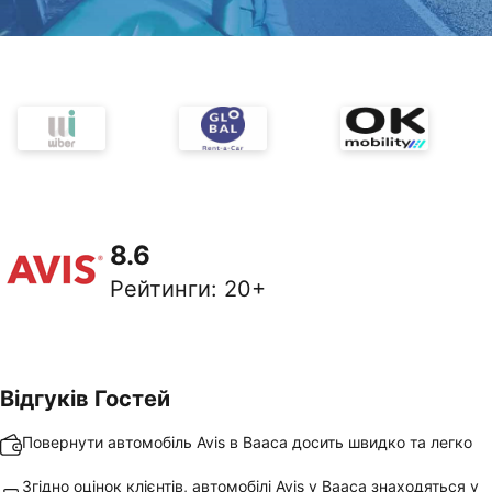
8.6
Рейтинги
:
20+
Відгуків Гостей
Повернути автомобіль Avis в Вааса досить швидко та легко
Згідно оцінок клієнтів, автомобілі Avis у Вааса знаходяться у