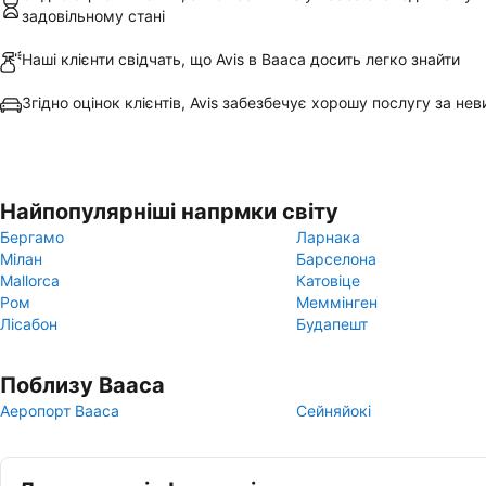
задовільному стані
Наші клієнти свідчать, що Avis в Вааса досить легко знайти
Згідно оцінок клієнтів, Avis забезбечує хорошу послугу за нев
Найпопулярніші напрмки світу
Бергамо
Ларнака
Мілан
Барселона
Mallorca
Катовіце
Ром
Меммінген
Лісабон
Будапешт
Поблизу Вааса
Аеропорт Вааса
Сейняйокі