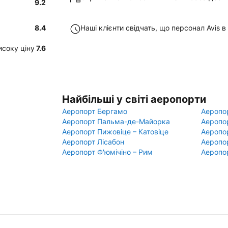
9.2
8.4
Наші клієнти свідчать, що персонал Avis 
исоку ціну
7.6
Найбільші у світі аеропорти
Аеропорт Бергамо
Аеропо
Аеропорт Пальма-де-Майорка
Аеропо
Аеропорт Пижовіце – Катовіце
Аеропо
Аеропорт Лісабон
Аеропо
Аеропорт Ф'юмічіно – Рим
Аеропо