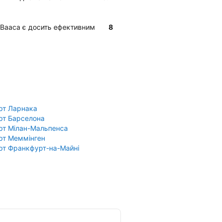
в Вааса є досить ефективним
8
рт Ларнака
рт Барселона
рт Мілан-Мальпенса
рт Меммінген
рт Франкфурт-на-Майні