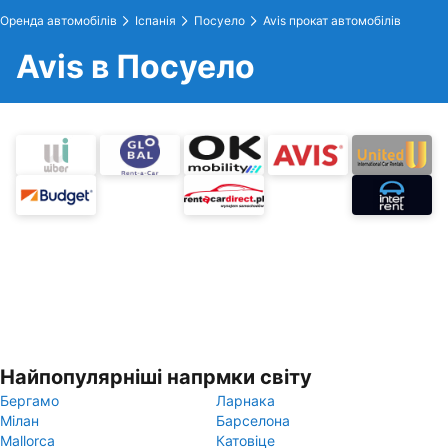
Оренда автомобілів
Іспанія
Посуело
Avis прокат автомобілів
Avis в Посуело
Найпопулярніші напрмки світу
Бергамо
Ларнака
Мілан
Барселона
Mallorca
Катовіце