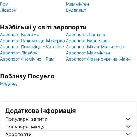
Ром
Меммінген
Лісабон
Будапешт
Найбільші у світі аеропорти
Аеропорт Бергамо
Аеропорт Ларнака
Аеропорт Пальма-де-Майорка
Аеропорт Барселона
Аеропорт Пижовіце – Катовіце
Аеропорт Мілан-Мальпенса
Аеропорт Лісабон
Аеропорт Меммінген
Аеропорт Ф'юмічіно – Рим
Аеропорт Франкфурт-на-Майні
Поблизу Посуело
Мадрид
Додаткова інформація
Популярні запити
Популярні місця
Аеропорти