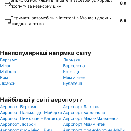
Згідно оцінок клієнтів, Interrent забезбечує хорошу
6.9
послугу за невисоку ціну
Отримати автомобіль в Interrent в Мюнхен досить
6.9
швидко та легко
Найпопулярніші напрмки світу
Бергамо
Ларнака
Мілан
Барселона
Mallorca
Катовіце
Ром
Меммінген
Лісабон
Будапешт
Найбільші у світі аеропорти
Аеропорт Бергамо
Аеропорт Ларнака
Аеропорт Пальма-де-Майорка
Аеропорт Барселона
Аеропорт Пижовіце – Катовіце
Аеропорт Мілан-Мальпенса
Аеропорт Лісабон
Аеропорт Меммінген
Аеропорт Ф'юмічіно – Рим
Аеропорт Франкфурт-на-Майні